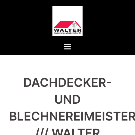
Zum
Inhalt
springen
Menü
umschalten
DACHDECKER-
UND
BLECHNEREIMEISTER
/// WALTER