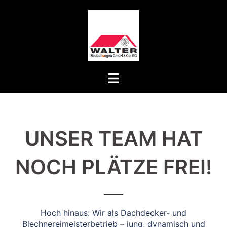
Zum
Inhalt
springen
Menü
umschalten
UNSER TEAM HAT
NOCH PLÄTZE FREI!
Hoch hinaus: Wir als Dachdecker- und
Blechnereimeisterbetrieb – jung, dynamisch und